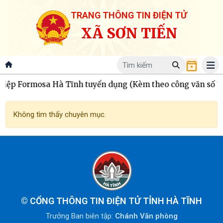
TRANG THÔNG TIN ĐIỆN TỬ
XÃ SƠN TIẾN
iệp Formosa Hà Tĩnh tuyển dụng (Kèm theo công văn số 
Không tìm thấy chuyên mục.
©
CỔNG THÔNG TIN ĐIỆN TỬ TỈNH HÀ TĨNH
Trưởng Ban biên tập:
Chánh Văn phòng