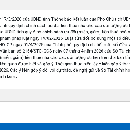
17/3/2026 của UBND tỉnh Thông báo Kết luận của Phó Chủ tịch UBND
nh quy định chính sách ưu đãi tiền thuê nhà cho các đối tượng ưu ti
a UBND tỉnh quy định chính sách ưu đãi (miễn, giảm) tiền thuê nhà c
 phạm pháp luật ngày 19/02/2025; Luật sửa đổi, bổ sung một số đi
NĐ-CP ngày 01/4/2025 của Chính phủ quy định chi tiết một số điều v
 Văn bản số 2164/STC-GCS ngày 07 tháng 4 năm 2026 của Sở Tài chín
(miễn, giảm) tiền thuê nhà cho các đối tượng ưu tiên trên địa bàn tỉ
liên quan được biết và góp ý. Thời gian thực hiện lấy ý kiến góp ý th
26. Các ý kiến góp ý đối với dự thảo, đề nghị gửi về Sở Tài chính ho
ính kèm./.