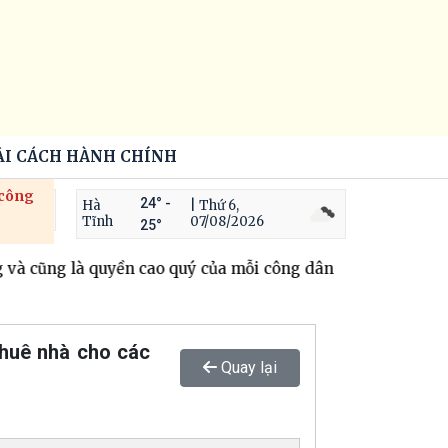
ẢI CÁCH HÀNH CHÍNH
 công
24° -
Hà
| Thứ 6,
Tĩnh
07/08/2026
25°
và cũng là quyền cao quý của mỗi công dân Việt Nam
Thông 
thuê nhà cho các
Quay lại