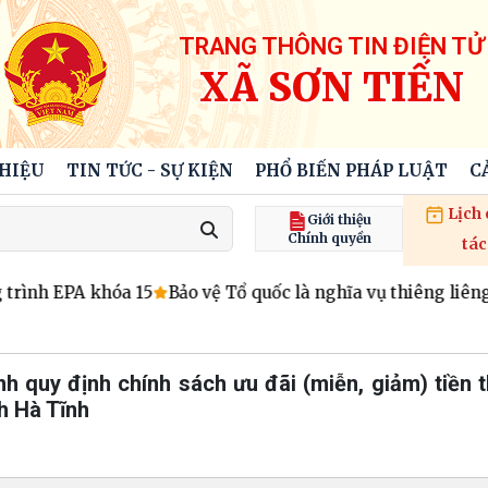
TRANG THÔNG TIN ĐIỆN TỬ
XÃ SƠN TIẾN
THIỆU
TIN TỨC - SỰ KIỆN
PHỔ BIẾN PHÁP LUẬT
C
Lịch
Giới thiệu
Chính quyền
tác
rình EPA khóa 15
Bảo vệ Tổ quốc là nghĩa vụ thiêng liêng 
h quy định chính sách ưu đãi (miễn, giảm) tiền 
nh Hà Tĩnh