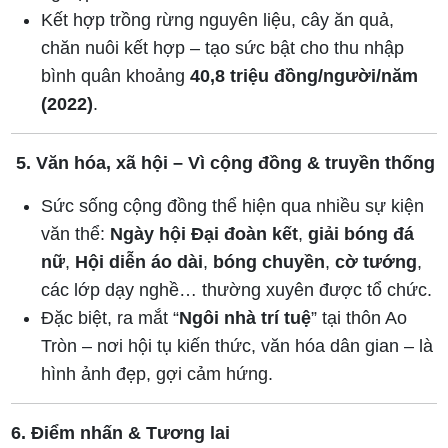
Kết hợp trồng rừng nguyên liệu, cây ăn quả,
chăn nuôi kết hợp – tạo sức bật cho thu nhập
bình quân khoảng
40,8 triệu đồng/người/năm
(2022)
.
5. Văn hóa, xã hội – Vì cộng đồng & truyền thống
Sức sống cộng đồng thể hiện qua nhiều sự kiện
văn thể:
Ngày hội Đại đoàn kết
,
giải bóng đá
nữ
,
Hội diễn áo dài
,
bóng chuyền
,
cờ tướng
,
các lớp dạy nghề… thường xuyên được tổ chức.
Đặc biệt, ra mắt “
Ngôi nhà trí tuệ
” tại thôn Ao
Tròn – nơi hội tụ kiến thức, văn hóa dân gian – là
hình ảnh đẹp, gợi cảm hứng.
6. Điểm nhấn & Tương lai