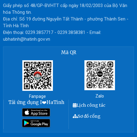
Giấy phép số 48/GP-BVHTT cấp ngày 18/02/2003 của Bộ Văn
hóa Thông tin.
Địa chỉ: Số 19 đường Nguyễn Tất Thành - phường Thành Sen -
Tỉnh Hà Tĩnh
Điện thoại: 0239.3857717 - 0239.3858381 - Email:
ubhatinh@hatinh.gov.vn
Mã QR
Zalo
Fanpage
Tải ứng dụng I❤️HaTinh
Lịch công tác
Sơ đồ cổng