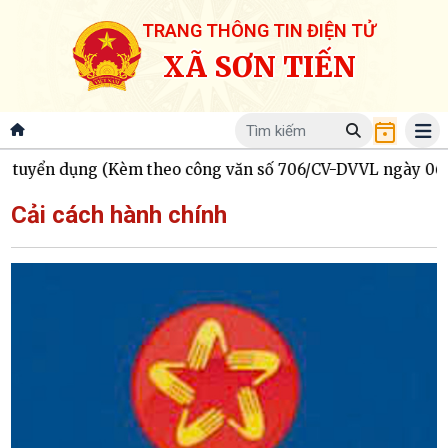
TRANG THÔNG TIN ĐIỆN TỬ
XÃ SƠN TIẾN
ển dụng (Kèm theo công văn số 706/CV-DVVL ngày 06/8/2
Cải cách hành chính