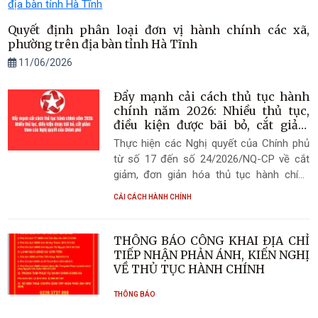
Quyết định phân loại đơn vị hành chính các xã,
phường trên địa bàn tỉnh Hà Tĩnh
11/06/2026
Đẩy mạnh cải cách thủ tục hành
chính năm 2026: Nhiều thủ tục,
điều kiện được bãi bỏ, cắt giảm
theo các Nghị quyết của Chính
Thực hiện các Nghị quyết của Chính phủ
phủ
từ số 17 đến số 24/2026/NQ-CP về cắt
giảm, đơn giản hóa thủ tục hành chính
(TTHC), nhiều thủ tục, điều kiện kinh
CẢI CÁCH HÀNH CHÍNH
doanh và thành phần hồ sơ không còn
phù hợp đã được bãi bỏ hoặc đơn giản
hóa nhằm tạo thuận lợi cho người dân,
THÔNG BÁO CÔNG KHAI ĐỊA CHỈ
doanh nghiệp. Các Nghị quyết tập trung
TIẾP NHẬN PHẢN ÁNH, KIẾN NGHỊ
giảm phiền hà, giảm chi phí tuân thủ, tăng
VỀ THỦ TỤC HÀNH CHÍNH
sử dụng dữ liệu điện tử và đẩy mạnh giải
THÔNG BÁO
quyết thủ tục hành chính trên môi trường
số. Sau đây là một số nội dung chính: