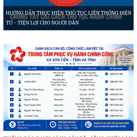
HƯỚNG DẪN THỰC HIỆN THỦ TỤC LIÊN THÔNG ĐIỆN
TỬ - TIỆN LỢI CHO NGƯỜI DÂN