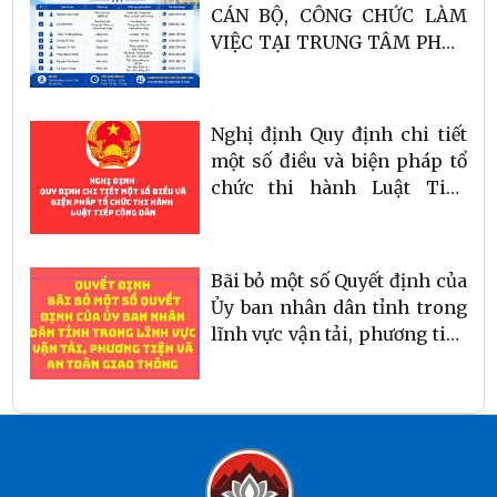
CÁN BỘ, CÔNG CHỨC LÀM
VIỆC TẠI TRUNG TÂM PHỤC
VỤ HÀNH CHÍNH CÔNG XÃ
SƠN TIẾN.
Nghị định Quy định chi tiết
một số điều và biện pháp tổ
chức thi hành Luật Tiếp
công dân
Bãi bỏ một số Quyết định của
Ủy ban nhân dân tỉnh trong
lĩnh vực vận tải, phương tiện
và an toàn giao thông