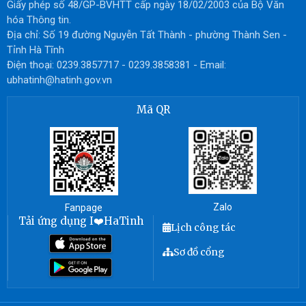
Giấy phép số 48/GP-BVHTT cấp ngày 18/02/2003 của Bộ Văn
hóa Thông tin.
Địa chỉ: Số 19 đường Nguyễn Tất Thành - phường Thành Sen -
Tỉnh Hà Tĩnh
Điện thoại: 0239.3857717 - 0239.3858381 - Email:
ubhatinh@hatinh.gov.vn
Mã QR
Zalo
Fanpage
Tải ứng dụng I❤️HaTinh
Lịch công tác
Sơ đồ cổng