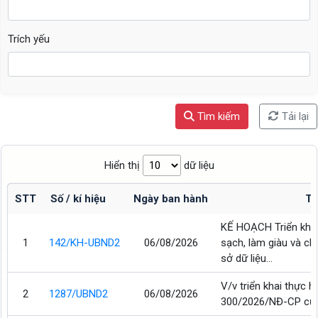
Trích yếu
Tìm kiếm
Tải lại
Hiển thị
dữ liệu
STT
Số / kí hiệu
Ngày ban hành
Tr
KẾ HOẠCH Triển khai
1
142/KH-UBND2
06/08/2026
sạch, làm giàu và ch
sở dữ liệu...
V/v triển khai thực h
2
1287/UBND2
06/08/2026
300/2026/NĐ-CP của