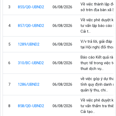
Về việc thành lập độ
3
855/QĐ-UBND2
06/08/2026
sở trên địa bàn xã S
Về việc phê duyệt kế
4
857/QĐ-UBND2
06/08/2026
tư vấn lập báo cáo ki
Cải t...
V/v trả lời, giải đáp
5
1289/UBND2
06/08/2026
tại Hội nghị đối thoạ
Báo cáo Kết quả rà s
6
310/BC-UBND2
06/08/2026
thực tế trong việc t
thuê dịch vụ...
về việc góp ý dự th
7
1286/UBND2
06/08/2026
tỉnh quy định danh 
quản lý thu, chi...
Về việc phê duyệt kế
8
858/QĐ-UBND2
06/08/2026
tư vấn thẩm tra thiết
Cải tạo...