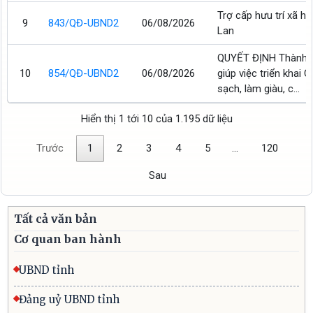
Trợ cấp hưu trí xã h
9
843/QĐ-UBND2
06/08/2026
Lan
QUYẾT ĐỊNH Thành l
10
854/QĐ-UBND2
06/08/2026
giúp việc triển khai 
sạch, làm giàu, c...
Hiển thị 1 tới 10 của 1.195 dữ liệu
Trước
1
2
3
4
5
…
120
Sau
Tất cả văn bản
Cơ quan ban hành
UBND tỉnh
Đảng uỷ UBND tỉnh