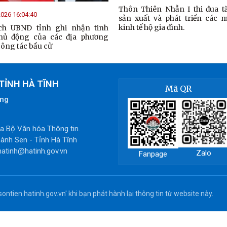
Thôn Thiên Nhẫn I thi đua t
026 16:04:40
sản xuất và phát triển các 
kinh tế hộ gia đình.
ch UBND tỉnh ghi nhận tinh
hủ động của các địa phương
công tác bầu cử
TỈNH HÀ TĨNH
Mã QR
òng
 Bộ Văn hóa Thông tin.
ành Sen - Tỉnh Hà Tĩnh
hatinh@hatinh.gov.vn
Zalo
Fanpage
ontien.hatinh.gov.vn' khi bạn phát hành lại thông tin từ website này.