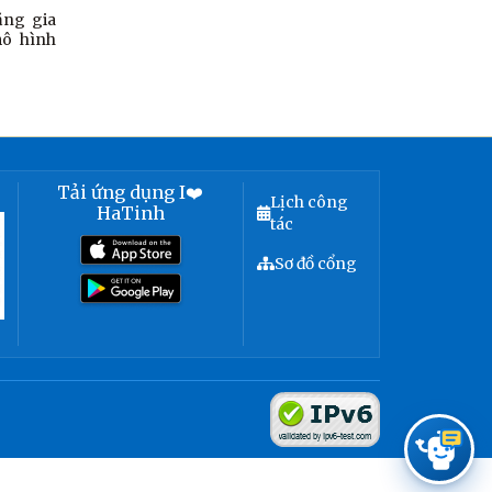
ăng gia
mô hình
Tải ứng dụng I❤️
Lịch công
HaTinh
tác
Sơ đồ cổng