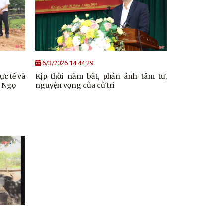
6/3/2026 14:44:29
ực tế và
Kịp thời nắm bắt, phản ánh tâm tư,
h Ngọ
nguyện vọng của cử tri