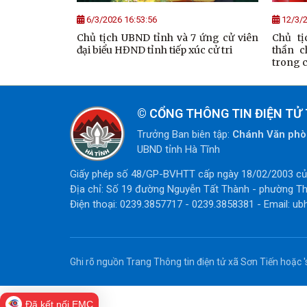
6/3/2026 16:53:56
12/3/2
Chủ tịch UBND tỉnh và 7 ứng cử viên
Chủ tị
đại biểu HĐND tỉnh tiếp xúc cử tri
thần c
trong 
©
CỔNG THÔNG TIN ĐIỆN TỬ 
Trưởng Ban biên tập:
Chánh Văn ph
UBND tỉnh Hà Tĩnh
Giấy phép số 48/GP-BVHTT cấp ngày 18/02/2003 của
Địa chỉ: Số 19 đường Nguyễn Tất Thành - phường Th
Điện thoại: 0239.3857717 - 0239.3858381 - Email: ub
Ghi rõ nguồn Trang Thông tin điện tử xã Sơn Tiến hoặc 's
Đã kết nối EMC