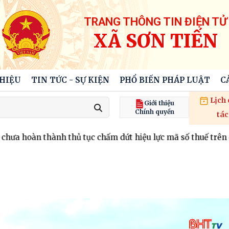
TRANG THÔNG TIN ĐIỆN TỬ
XÃ SƠN TIẾN
THIỆU
TIN TỨC - SỰ KIỆN
PHỔ BIẾN PHÁP LUẬT
C
Lịch
Giới thiệu
Chính quyền
tác
àn thành thủ tục chấm dứt hiệu lực mã số thuế trên địa bàn