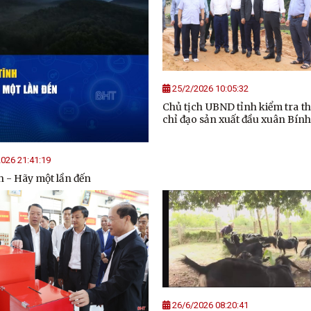
25/2/2026 10:05:32
Chủ tịch UBND tỉnh kiểm tra th
chỉ đạo sản xuất đầu xuân Bín
026 21:41:19
 - Hãy một lần đến
26/6/2026 08:20:41