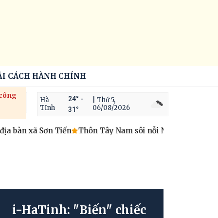
ẢI CÁCH HÀNH CHÍNH
 công
24° -
Hà
| Thứ 5,
Tĩnh
06/08/2026
31°
 xã Sơn Tiến
Thôn Tây Nam sôi nỗi Ngày hội điểm "Toàn d
i-HaTinh: "Biến" chiếc